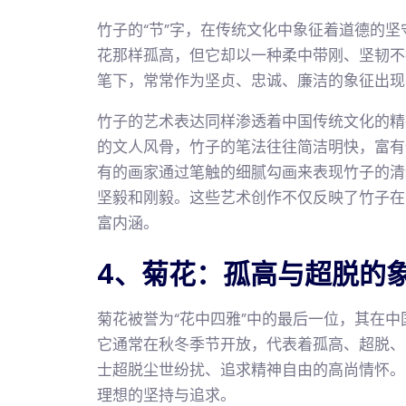
竹子的“节”字，在传统文化中象征着道德的
花那样孤高，但它却以一种柔中带刚、坚韧不
笔下，常常作为坚贞、忠诚、廉洁的象征出现
竹子的艺术表达同样渗透着中国传统文化的精
的文人风骨，竹子的笔法往往简洁明快，富有
有的画家通过笔触的细腻勾画来表现竹子的清
坚毅和刚毅。这些艺术创作不仅反映了竹子在
富内涵。
4、菊花：孤高与超脱的
菊花被誉为“花中四雅”中的最后一位，其在
它通常在秋冬季节开放，代表着孤高、超脱、
士超脱尘世纷扰、追求精神自由的高尚情怀。
理想的坚持与追求。