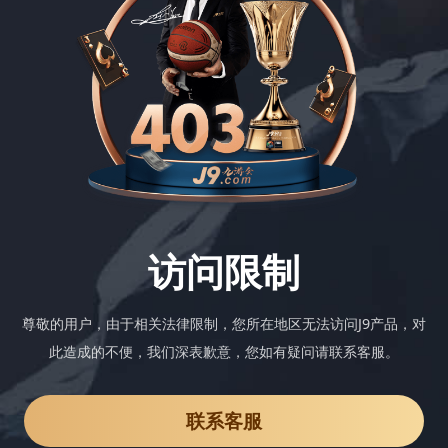
访问限制
尊敬的用户，由于相关法律限制，您所在地区无法访问J9产品，对
此造成的不便，我们深表歉意，您如有疑问请联系客服。
联系客服