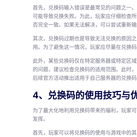
首先，兑换码输入错误是最常见的问题之一。
可能导致兑换失败。为此，玩家应仔细检查所
否完全一致。如果无法解决，可以尝试重新输
其次，兑换码过期也是导致无法兑换的原因之
用。为了避免这一情况，玩家应尽量在兑换码
此外，某些兑换码仅在特定服务器或特定区域
的问题，建议检查兑换码的适用范围。此时，
后续官方活动推出适用于自己服务器的兑换码
4、兑换码的使用技巧与
为了最大化地利用兑换码带来的福利，玩家可
发挥。
首先，玩家可以将兑换码的使用与游戏中的其