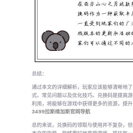
总结：
通过本文的详细解析，玩家应该能够清晰地了
式、常见问题以及优化技巧。兑换码是提高游
利用，将能够在游戏中获得更多的资源，提升
3499拉斯维加斯官网导航
总的来说，兑换码的领取与使用并不复杂，但