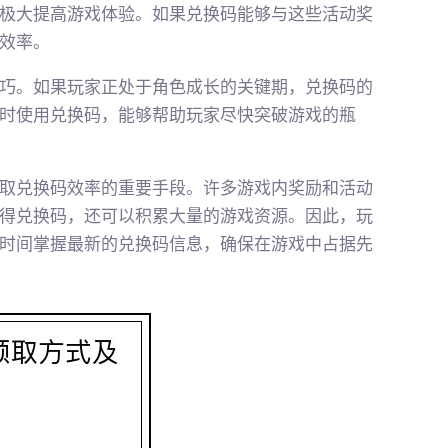
极大提高游戏体验。如果兑换码能够与这些活动奖
效率。
巧。如果玩家正处于角色成长的关键期，兑换码的
时使用兑换码，能够帮助玩家尽快突破游戏的瓶
取兑换码效率的重要手段。许多游戏内奖励和活动
得兑换码，还可以积累大量的游戏资源。因此，玩
时间掌握最新的兑换码信息，确保在游戏中占据先