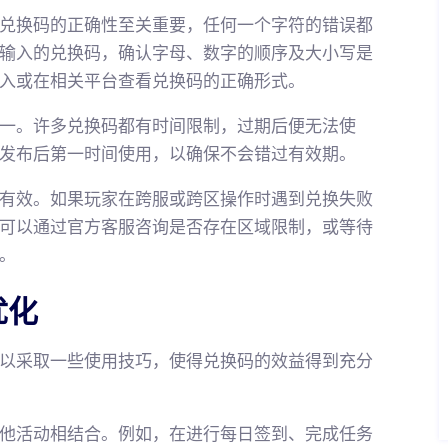
兑换码的正确性至关重要，任何一个字符的错误都
输入的兑换码，确认字母、数字的顺序及大小写是
入或在相关平台查看兑换码的正确形式。
一。许多兑换码都有时间限制，过期后便无法使
发布后第一时间使用，以确保不会错过有效期。
有效。如果玩家在跨服或跨区操作时遇到兑换失败
可以通过官方客服咨询是否存在区域限制，或等待
。
优化
以采取一些使用技巧，使得兑换码的效益得到充分
他活动相结合。例如，在进行每日签到、完成任务