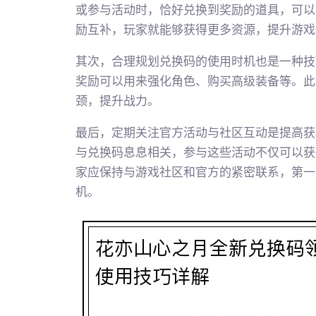
或参与活动时，恰好兑换到奖励的道具，可以
励互补，玩家就能够获得更多资源，提升游戏
其次，合理规划兑换码的使用时机也是一种技
奖励可以用来强化角色、购买高级装备等。此
颈，提升战力。
最后，定期关注官方活动与社区互动是提高获
与兑换码息息相关，参与这些活动不仅可以获
家应保持与游戏社区和官方的紧密联系，第一
机。