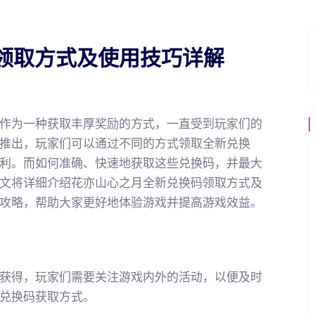
领取方式及使用技巧详解
作为一种获取丰厚奖励的方式，一直受到玩家们的
推出，玩家们可以通过不同的方式领取全新兑换
利。而如何准确、快速地获取这些兑换码，并最大
文将详细介绍花亦山心之月全新兑换码领取方式及
攻略，帮助大家更好地体验游戏并提高游戏效益。
获得，玩家们需要关注游戏内外的活动，以便及时
兑换码获取方式。