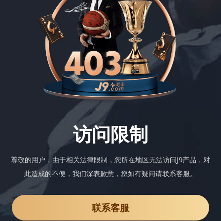
访问限制
尊敬的用户，由于相关法律限制，您所在地区无法访问J9产品，对
此造成的不便，我们深表歉意，您如有疑问请联系客服。
联系客服