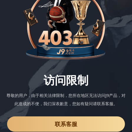
访问限制
尊敬的用户，由于相关法律限制，您所在地区无法访问J9产品，对
此造成的不便，我们深表歉意，您如有疑问请联系客服。
联系客服